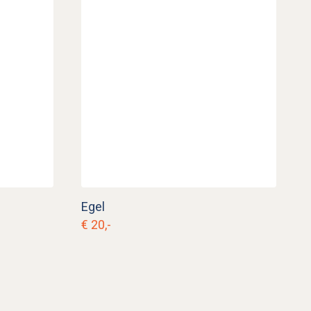
Egel
€ 20,-