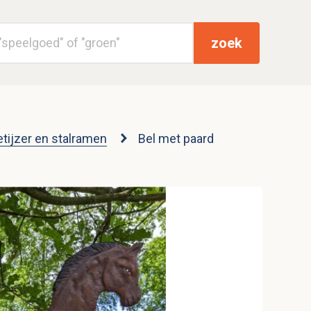
zoek
etijzer en stalramen
Bel met paard