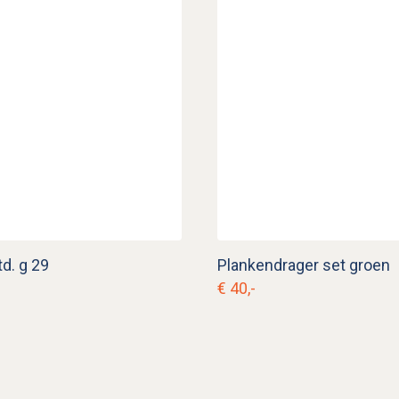
td. g 29
Plankendrager set groen
€ 40,-