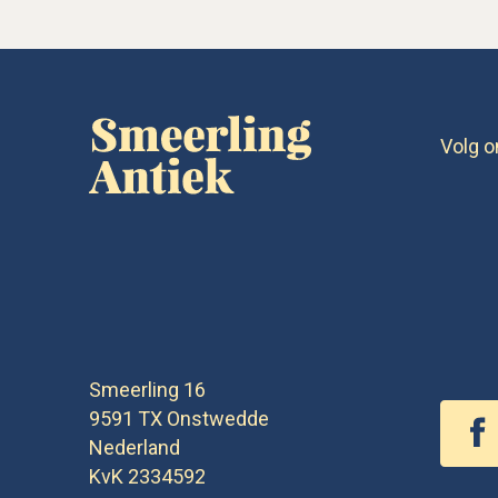
Volg o
Smeerling 16
9591 TX
Onstwedde
Nederland
KvK 2334592