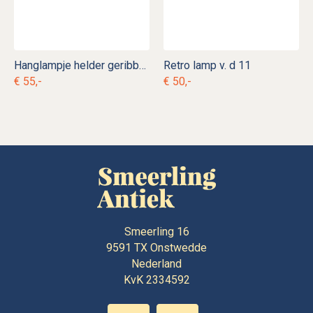
Hanglampje helder geribbeld glas v. d 13
Retro lamp v. d 11
€ 55,-
€ 50,-
Smeerling 16
9591 TX
Onstwedde
Nederland
KvK 2334592