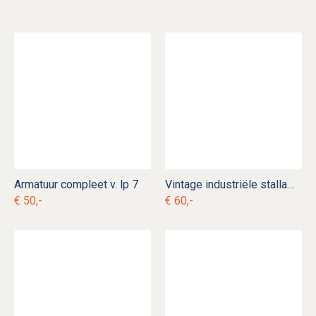
Armatuur compleet v. lp 7
Vintage industriële stallamp met porseleinen fitting v. d 18
€ 50,-
€ 60,-