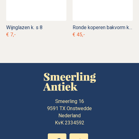
Wijnglazen k. s 8
Ronde koperen bakvorm kk. p 10
€ 7,-
€ 45,-
Smeerling 16
9591 TX
Onstwedde
Nederland
KvK 2334592