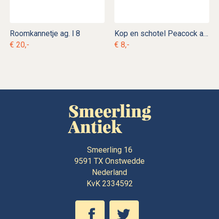
Roomkannetje ag. l 8
Kop en schotel Peacock ag. d 14
€ 20,-
€ 8,-
Smeerling 16
9591 TX
Onstwedde
Nederland
KvK 2334592