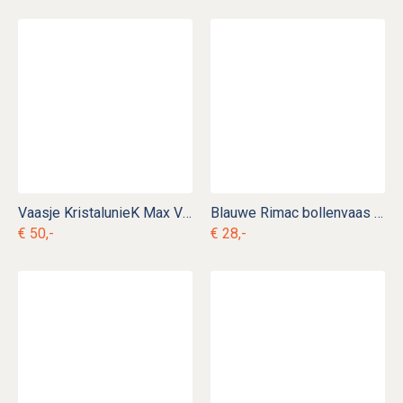
Vaasje KristalunieK Max Verboeket
Blauwe Rimac bollenvaas ag. b 1
€ 50,-
€ 28,-