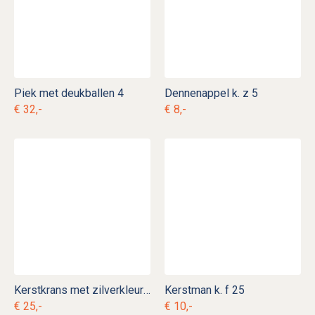
Piek met deukballen 4
Dennenappel k. z 5
€ 32,-
€ 8,-
Kerstkrans met zilverkleurige ballen k. d 26
Kerstman k. f 25
€ 25,-
€ 10,-