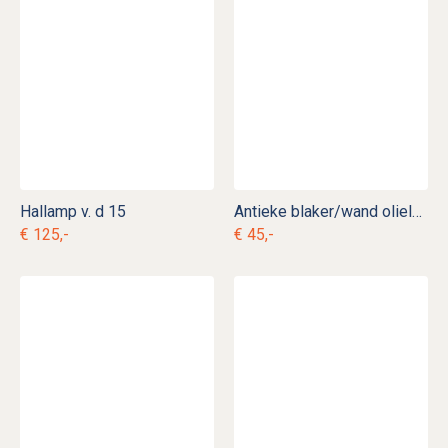
Hallamp v. d 15
Antieke blaker/wand olielampje v. sl 17
€ 125,-
€ 45,-