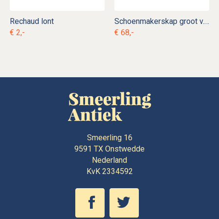
Rechaud lont
Schoenmakerskap groot v. lp 18
€ 2,-
€ 68,-
Smeerling 16
9591 TX
Onstwedde
Nederland
KvK 2334592