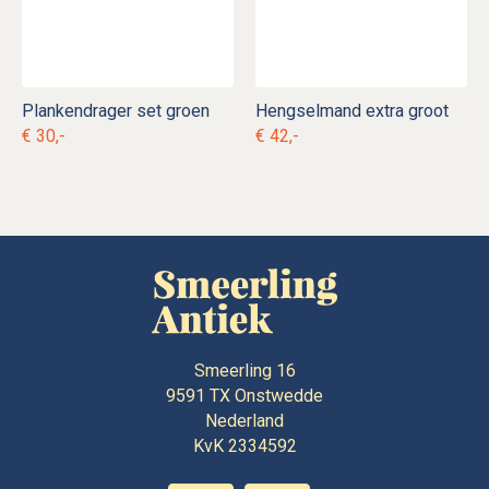
Plankendrager set groen
Hengselmand extra groot
€ 30,-
€ 42,-
Smeerling 16
9591 TX
Onstwedde
Nederland
KvK 2334592