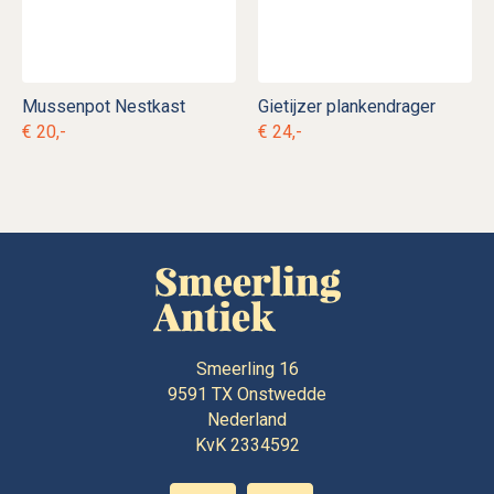
Mussenpot Nestkast
Gietijzer plankendrager
€ 20,-
€ 24,-
Smeerling 16
9591 TX
Onstwedde
Nederland
KvK 2334592