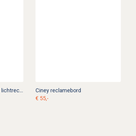
Vintage Vieux-Temps bier lichtreclame
Ciney reclamebord
€ 55,-