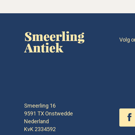
Volg o
Smeerling 16
9591 TX
Onstwedde
Nederland
KvK 2334592