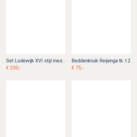
Set Lodewijk XVI stijl messing wand kandelaars tk. k 3
Beddenkruik Reijenga tk. t 2
€ 200,-
€ 75,-