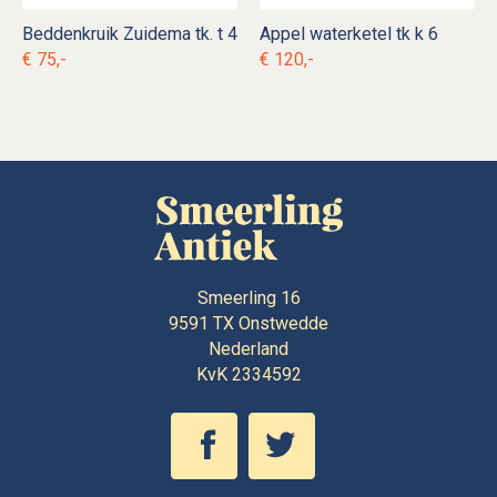
Beddenkruik Zuidema tk. t 4
Appel waterketel tk k 6
€ 75,-
€ 120,-
Smeerling 16
9591 TX
Onstwedde
Nederland
KvK 2334592