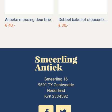
Antieke messing deur brievenbus b. d 8
Dubbel bakeliet stopcontact b. e 2
€ 40,-
€ 30,-
Smeerling 16
9591 TX
Onstwedde
Nederland
KvK 2334592