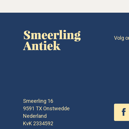
Volg o
Smeerling 16
9591 TX
Onstwedde
Nederland
KvK 2334592