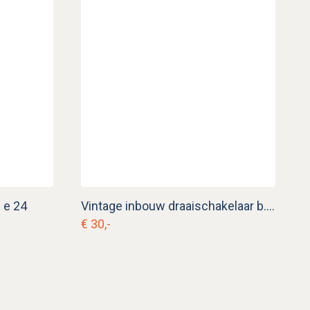
. e 24
Vintage inbouw draaischakelaar b. e 12
€ 30,-