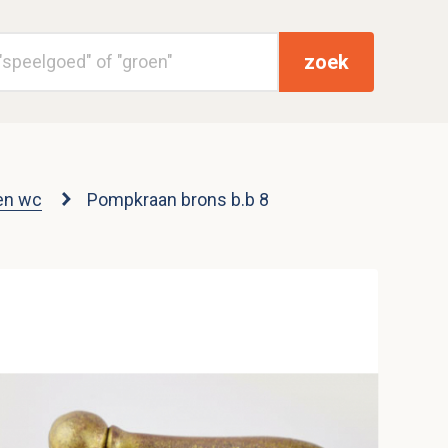
zoek
en wc
Pompkraan brons b.b 8