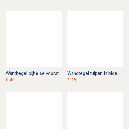
Wandtegel bijbelse voorstelling nr. 23
Wandtegel tulpen in bloempot mangaan nr. 16
€ 45,-
€ 15,-