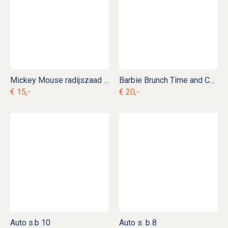
Mickey Mouse radijszaad s. d 14
Barbie Brunch Time and Coffee's On
€ 15,-
€ 20,-
Auto s.b 10
Auto s. b 8