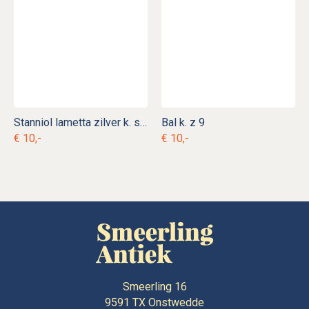
Stanniol lametta zilver k. s 18
Bal k. z 9
€ 10,-
€ 10,-
Smeerling 16
9591 TX
Onstwedde