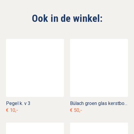
Ook in de winkel:
Pegel k. v 3
Bülach groen glas kerstboomvoet k. d 9
€ 10,-
€ 50,-